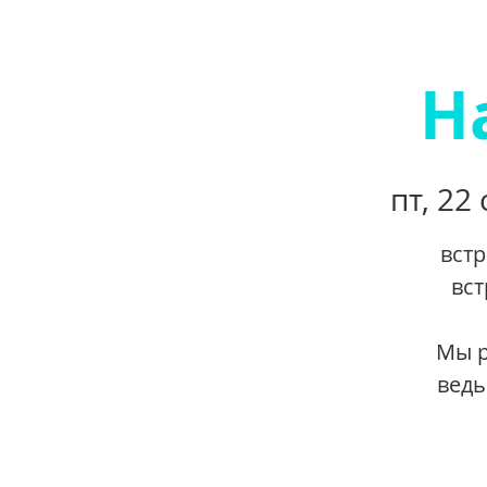
Н
пт, 22 
встр
вст
Мы р
ведь