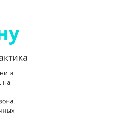
ну
актика
ени и
. на
зона,
ечных