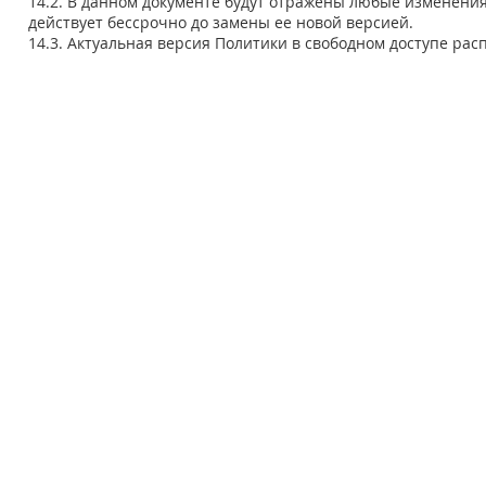
14.2. В данном документе будут отражены любые изменени
действует бессрочно до замены ее новой версией.
14.3. Актуальная версия Политики в свободном доступе рас
Мой внутренн
Тел
Те
ВЕЛИК
Б